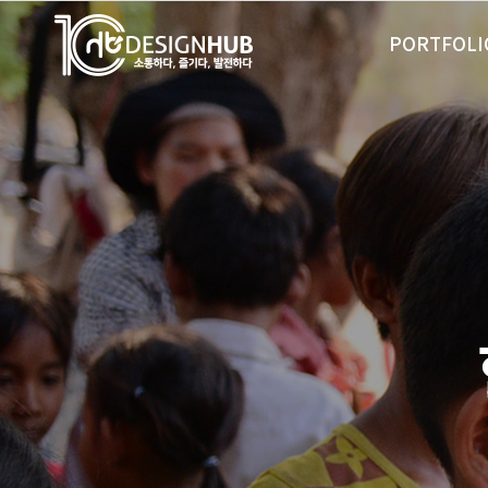
기
업
PORTFOLI
홈
페
이
지
제
작
·
쇼
핑
몰
구
축
·
반
응
형
웹