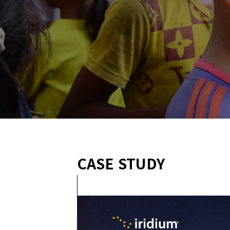
전
문
웹
에
이
전
시
디
자
인
허
브
CASE STUDY